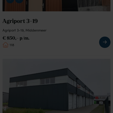
Agriport 3-19
Agriport 3-19, Middenmeer
€ 850,- p/m.
118
Bekijk
de
detail
pagina
van
Charlottaring
12n