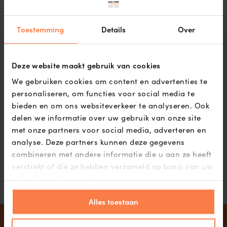
Toestemming
Details
Over
Deze website maakt gebruik van cookies
Koshof 3
We gebruiken cookies om content en advertenties te
Koshof 3, Anna Paulowna
personaliseren, om functies voor social media te
Vraagprijs op aanvraag
bieden en om ons websiteverkeer te analyseren. Ook
90
delen we informatie over uw gebruik van onze site
met onze partners voor social media, adverteren en
analyse. Deze partners kunnen deze gegevens
combineren met andere informatie die u aan ze heeft
1
verstrekt of die ze hebben verzameld op basis van uw
2
3
gebruik van hun services.
Alles toestaan
Terugbelverzoek