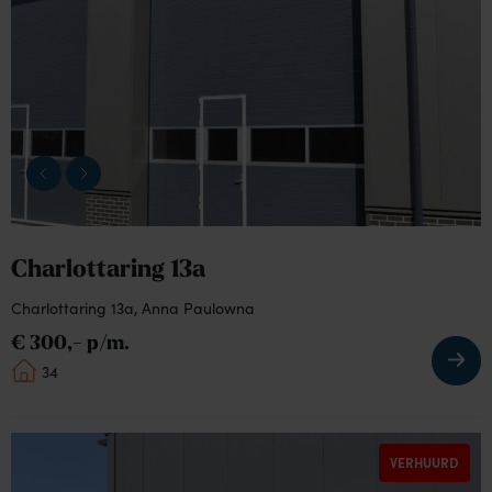
pagina
van
Charlottaring
13a
Charlottaring 13a
Charlottaring 13a, Anna Paulowna
€ 300,- p/m.
34
Bekijk
VERHUURD
de