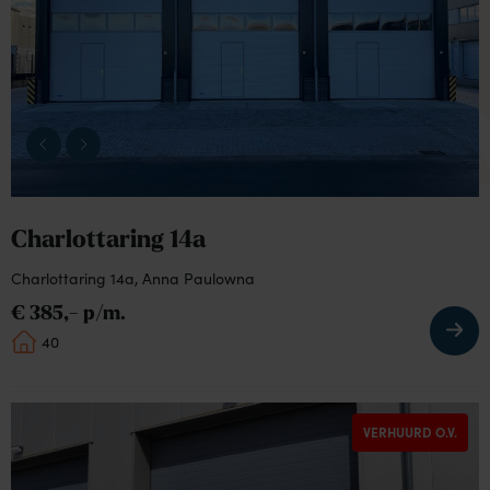
van
Charlottaring
14a
Charlottaring 14a
Charlottaring 14a, Anna Paulowna
€ 385,- p/m.
40
Bekijk
VERHUURD O.V.
de
detail