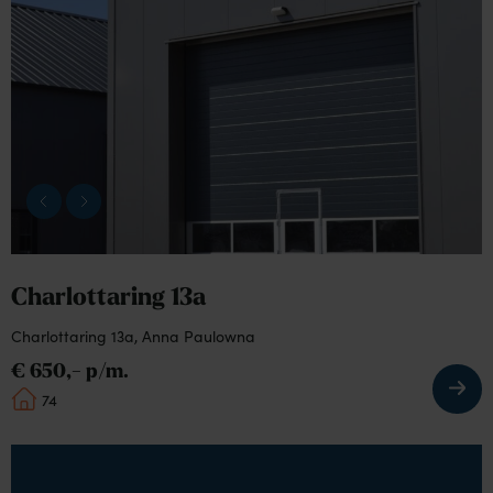
detail
pagina
van
Charlottaring
13a
Charlottaring 13a
Charlottaring 13a, Anna Paulowna
€ 650,- p/m.
74