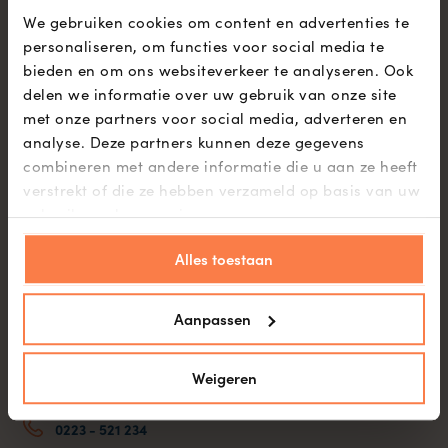
We gebruiken cookies om content en advertenties te
personaliseren, om functies voor social media te
bieden en om ons websiteverkeer te analyseren. Ook
delen we informatie over uw gebruik van onze site
met onze partners voor social media, adverteren en
Wijdenes Spaansweg 55
analyse. Deze partners kunnen deze gegevens
1764 GK Breezand
combineren met andere informatie die u aan ze heeft
Plan route
verstrekt of die ze hebben verzameld op basis van uw
gebruik van hun services.
Alles toestaan
Aanpassen
Laan 21
Weigeren
1741 EA Schagen
Plan route
0223 - 521 234