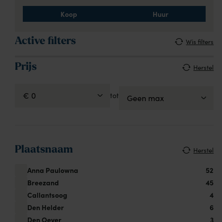
Koop
Huur
Active filters
Wis filters
Prijs
Herstel
tot
Plaatsnaam
Herstel
Anna Paulowna
52
Breezand
45
Callantsoog
4
Den Helder
6
Den Oever
3