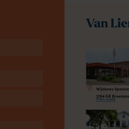
Van Li
Wijdenes Spaan
1764 GK Breezan
Plan route