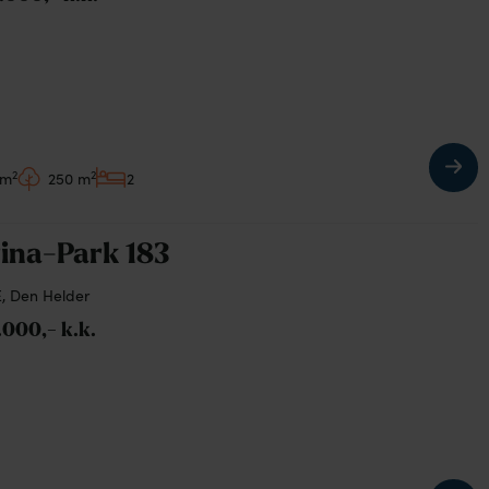
2
2
 m
250 m
2
ina-Park 183
, Den Helder
.000,- k.k.