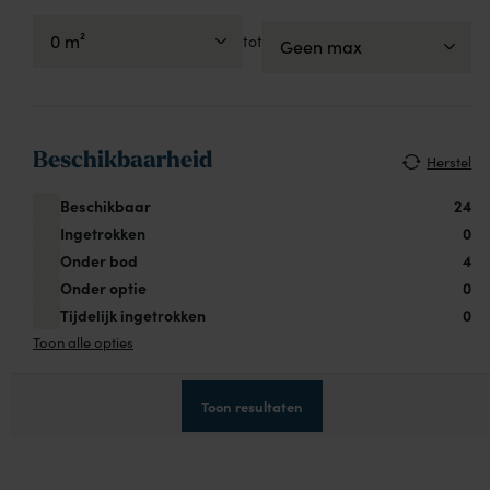
tot
Beschikbaarheid
Herstel
Beschikbaar
24
Ingetrokken
0
Onder bod
4
Onder optie
0
Tijdelijk ingetrokken
0
Toon alle opties
Toon resultaten