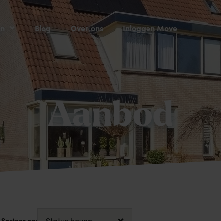
en
Blog
Over ons
Inloggen Move
Aanbod
Sorteer op: