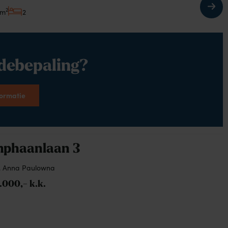
2
 m
2
debepaling?
formatie
phaanlaan 3
E, Anna Paulowna
.000,- k.k.