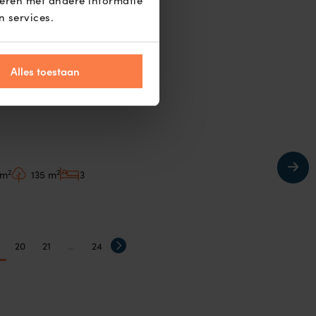
eren met andere informatie
mant 29
n services.
B, Anna Paulowna
.000,- k.k.
Alles toestaan
2
2
 m
135 m
3
20
21
…
24