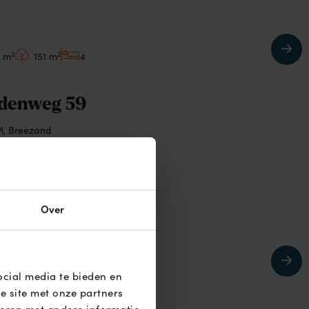
2
2
9 m
151 m
4
denweg 59
M, Breezand
.000,- k.k.
Over
2
2
0 m
2.226 m
4
ocial media te bieden en
e site met onze partners