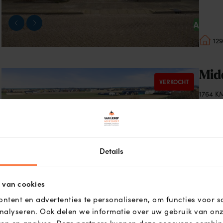
A
12
Bekijk
Mid
VERKOCHT
de
1764 K
detail
€ 600
pagina
van
Middenweg
59
Details
C
 van cookies
13
ntent en advertenties te personaliseren, om functies voor s
nalyseren. Ook delen we informatie over uw gebruik van onz