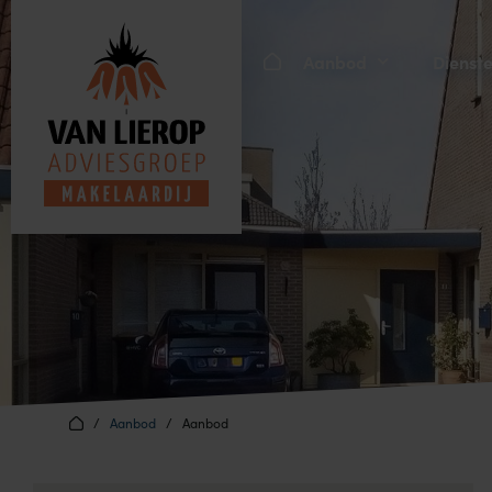
Aanbod
Dienst
/
Aanbod
/
Aanbod