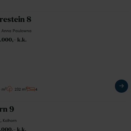
restein 8
P, Anna Paulowna
.000,- k.k.
2
2
9 m
232 m
4
rn 9
, Kolhorn
.000,- k.k.