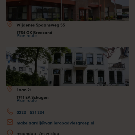
Wijdenes Spaansweg 55
1764 GK Breezand
Plan route
Laan 21
1741 EA Schagen
Plan route
0223 - 521 234
makelaardij@vanlieropadviesgroep.nl
maandag t/m vrijdag