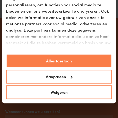
personaliseren, om functies voor social media te
bieden en om ons websiteverkeer te analyseren. Ook
delen we informatie over uw gebruik van onze site
met onze partners voor social media, adverteren en
Terugbelverzoek
analyse. Deze partners kunnen deze gegevens
combineren met andere informatie die u aan ze heeft
Persoonsgegevens
verstrekt of die ze hebben verzameld op basis van uw
gebruik van hun services.
Alles toestaan
Hoe kunnen we u bereiken?
Aanpassen
Weigeren
Wanneer kunnen we u bereiken?