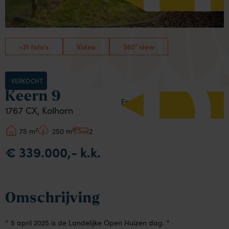
D
+31 foto's
Video
360° view
VERKOCHT
Keern 9
Energielabel:
1767 CX, Kolhorn
2
2
75 m
250 m
2
€ 339.000,- k.k.
Omschrijving
* 5 april 2025 is de Landelijke Open Huizen dag. *