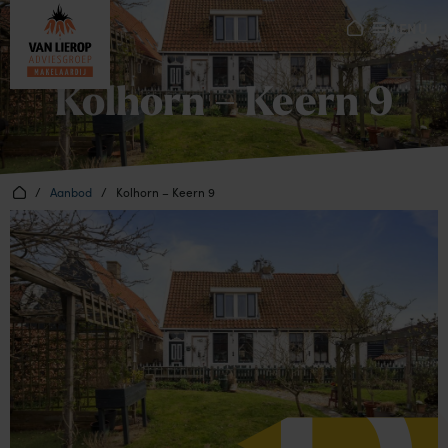
MENU
Kolhorn – Keern 9
/
Aanbod
/
Kolhorn – Keern 9
D