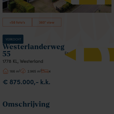
D
+58 foto's
360° view
VERKOCHT
Westerlanderweg
Energielabel:
55
1778 KL, Westerland
2
2
166 m
2.965 m
4
€ 875.000,- k.k.
Omschrijving